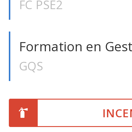
FC PSE2
Formation en Gest
GQS
INCE