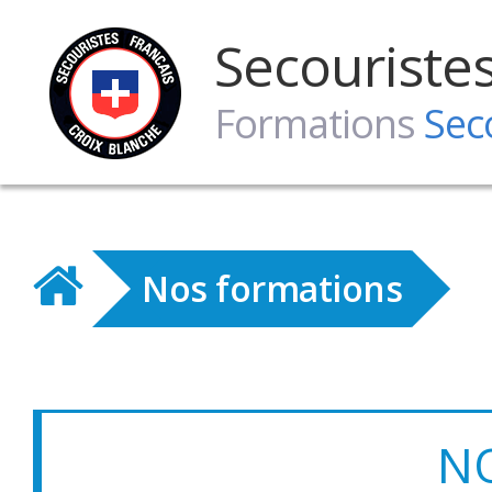
Secouriste
Formations
Sec
Nos formations
N