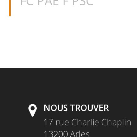
FC PAE F PSC
NOUS TROUVER
17 rue Charlie Chaplin
13200
Arles