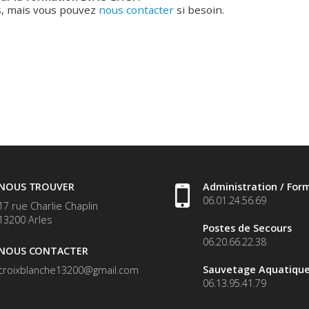
,
mais vous pouvez
nous contacter
si besoin.
NOUS TROUVER
Administration / For
06.01.24.56.69
17 rue Charlie Chaplin
13200
Arles
Postes de Secours
06.20.66.22.38
NOUS CONTACTER
Sauvetage Aquatiqu
croixblanche13200@gmail.com
06.13.95.41.79