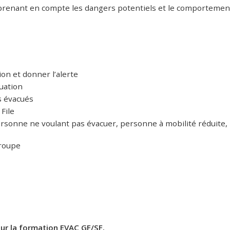
renant en compte les dangers potentiels et le comportemen
n et donner l’alerte
cuation
s évacués
File
ersonne ne voulant pas évacuer, personne à mobilité réduite,
groupe
ur la formation EVAC GF/SF.