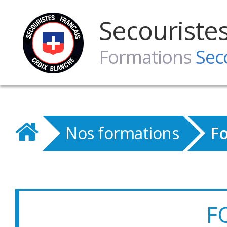
Secouriste
Formations
Sec
Nos formations
Fo
F