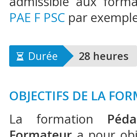
admissible aux forma
PAE F PSC
par exemple
Durée
28 heures
OBJECTIFS DE LA FO
La formation
Péd
Formateur
a pour obj