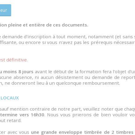
ieur
tion pleine et entière de ces documents.
e demande d'inscription à tout moment, notamment (et sans 
suffisante, ou encore si vous n'avez pas les prérequis nécessai
st définitive.
u moins 8 jours
avant le début de la formation fera l'objet d'
, aucune absence, ni aucun désistement ou demande de repor
ion, ne donneront lieu à un quelconque remboursement.
S LOCAUX
t sauf mention contraire de notre part, veuillez noter que cha
 termine vers 16h30
. Nous vous prierons de bien vouloir v
ut retard.
ter avec vous
une grande enveloppe timbrée de 2 timbres