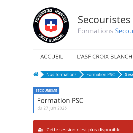
Secouristes
Formations
Secou
ACCUEIL
L'ASF CROIX BLANCH
Nos formations
Formation PSC
Ses
SECOURISME
Formation PSC
du 27 juin 2026
Cette session n'est plus disponible.