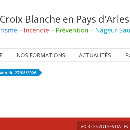
 Croix Blanche
en Pays
d'Arles
risme
–
Incendie
–
Prévention
–
Nageur Sau
E
NOS FORMATIONS
ACTUALITÉS
P
sion du
27/06/2026
VOIR LES AUTRES DATES