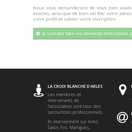
Nous vous demanderons de vous bien vouloir
exactes, ainsi que de bien vérifier votre adr
votre profil et valider votre inscription.
Je souhaite faire ma demande d'inscription
LA CROIX BLANCHE D'ARLES
Les membres et
intervenants de
l'association sont tous des
secouristes professionnels.
Ils interviennent sur Arles,
Salon, Fos, Martigues,