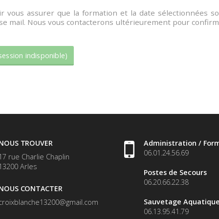
 vous assurer que la formation et la date sélectionnées s
esse mail. Nous vous contacterons ultérieurement pour confir
NOUS TROUVER
Administration / For
06.01.24.56.69
17 rue Charlie Chaplin
13200
Arles
Postes de Secours
06.20.66.22.38
NOUS CONTACTER
Sauvetage Aquatiqu
croixblanche13200@gmail.com
06.13.95.41.79