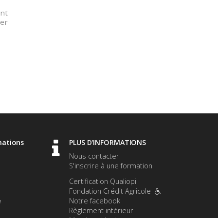
ont
mer
mations
PLUS D'INFORMATIONS
Nous contacter
S'inscrire à une formation
Certification Qualiopi
Fondation Crédit Agricole
e
Notre facebook
Règlement intérieur