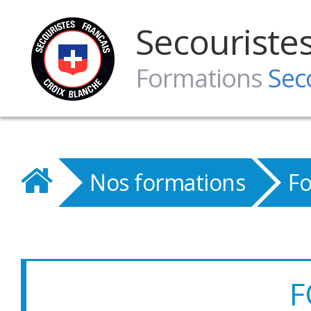
Secouriste
Formations
Sec
Nos formations
Fo
F